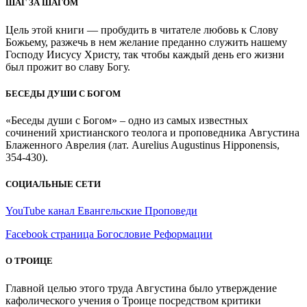
ШАГ ЗА ШАГОМ
Цель этой книги — пробудить в читателе любовь к Слову
Божьему, разжечь в нем желание преданно служить нашему
Господу Иисусу Христу, так чтобы каждый день его жизни
был прожит во славу Богу.
БЕСЕДЫ ДУШИ С БОГОМ
«Беседы души с Богом» – одно из самых известных
сочинений христианского теолога и проповедника Августина
Блаженного Аврелия (лат. Aurelius Augustinus Hipponensis,
354-430).
СОЦИАЛЬНЫЕ СЕТИ
YouTube канал Евангельские Проповеди
Facebook страница Богословие Реформации
О ТРОИЦЕ
Главной целью этого труда Августина было утверждение
кафолического учения о Троице посредством критики