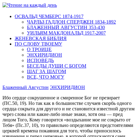
ОСВАЛЬД ЧЕМБЕРС 1874-1917
ЧАРЛЬЗ ГАДДОН СПЕРДЖЕН 1834-1892
БЛАЖЕННЫЙ АВГУСТИН 353-430
УИЛЬЯМ МАКДОНАЛЬД 1917-2007
ЖЕНЕВСКАЯ БИБЛИЯ
ПО СЛОВУ ТВОЕМУ
О ТРОИЦЕ
ЭНХИРИДИОН
ИСПОВЕДЬ
БЕСЕДЫ ДУШИ С БОГОМ
ШАГ ЗА ШАГОМ
ВСЕ, ЧТО МОГУ
Блаженный Августин
ЭНХИРИДИОН
Ибо сердце сокрушенное и смиренное Бог не презирает
(ПС.50, 19). Но так как в большинстве случаев скорбь одного
сердца сокрыта для другого и не становится известной другим
через слова или какие-либо иные знаки, хотя она — пред
лицом Того, Кому говорится «воздыхание мое не сокрыто от
Тебя» (Пс.37, 10), то правильно определяются предстоятелями
церквей времена покаяния для того, чтобы приносилось
извинение и перед церковью, в которой отпускаются сами