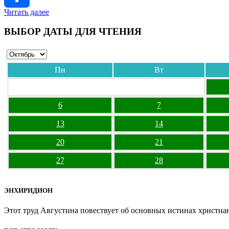
Читать далее
Отправить
ВЫБОР ДАТЫ ДЛЯ ЧТЕНИЯ
Пн
Вт
6
7
13
14
20
21
27
28
ЭНХИРИДИОН
Этот труд Августина повествует об основных истинах христиан