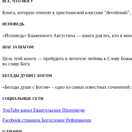
ВСЕ, ЧТО МОГУ
Книга, которую относят к христианской классике "devotionals", 
ИСПОВЕДЬ
«Исповедь» Блаженного Августина — книга для тех, кто в мно
ШАГ ЗА ШАГОМ
Цель этой книги — пробудить в читателе любовь к Слову Божь
во славу Богу.
БЕСЕДЫ ДУШИ С БОГОМ
«Беседы души с Богом» – одно из самых известных сочинений хр
СОЦИАЛЬНЫЕ СЕТИ
YouTube канал Евангельские Проповеди
Facebook страница Богословие Реформации
О ТРОИЦЕ