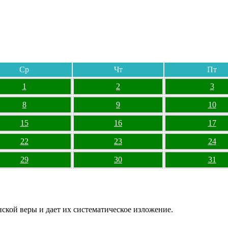
Ср
Чт
Пт
1
2
3
8
9
10
15
16
17
22
23
24
29
30
31
ской веры и дает их систематическое изложение.