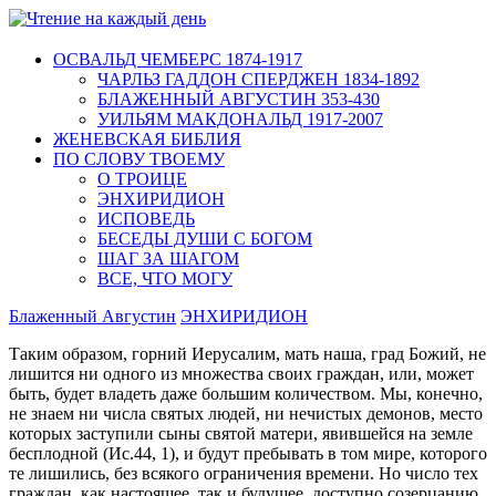
ОСВАЛЬД ЧЕМБЕРС 1874-1917
ЧАРЛЬЗ ГАДДОН СПЕРДЖЕН 1834-1892
БЛАЖЕННЫЙ АВГУСТИН 353-430
УИЛЬЯМ МАКДОНАЛЬД 1917-2007
ЖЕНЕВСКАЯ БИБЛИЯ
ПО СЛОВУ ТВОЕМУ
О ТРОИЦЕ
ЭНХИРИДИОН
ИСПОВЕДЬ
БЕСЕДЫ ДУШИ С БОГОМ
ШАГ ЗА ШАГОМ
ВСЕ, ЧТО МОГУ
Блаженный Августин
ЭНХИРИДИОН
Таким образом, горний Иерусалим, мать наша, град Божий, не
лишится ни одного из множества своих граждан, или, может
быть, будет владеть даже большим количеством. Мы, конечно,
не знаем ни числа святых людей, ни нечистых демонов, место
которых заступили сыны святой матери, явившейся на земле
бесплодной (Ис.44, 1), и будут пребывать в том мире, которого
те лишились, без всякого ограничения времени. Но число тех
граждан, как настоящее, так и будущее, доступно созерцанию