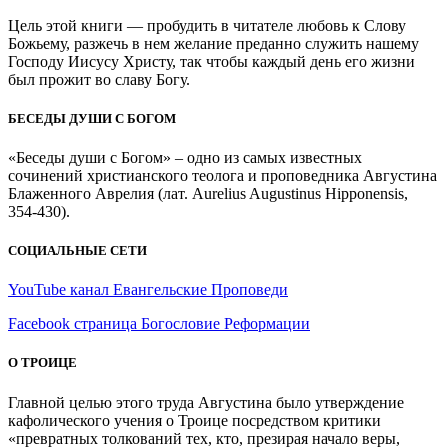
Цель этой книги — пробудить в читателе любовь к Слову
Божьему, разжечь в нем желание преданно служить нашему
Господу Иисусу Христу, так чтобы каждый день его жизни
был прожит во славу Богу.
БЕСЕДЫ ДУШИ С БОГОМ
«Беседы души с Богом» – одно из самых известных
сочинений христианского теолога и проповедника Августина
Блаженного Аврелия (лат. Aurelius Augustinus Hipponensis,
354-430).
СОЦИАЛЬНЫЕ СЕТИ
YouTube канал Евангельские Проповеди
Facebook страница Богословие Реформации
О ТРОИЦЕ
Главной целью этого труда Августина было утверждение
кафолического учения о Троице посредством критики
«превратных толкований тех, кто, презирая начало веры,