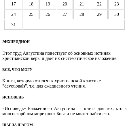
17
18
19
20
21
22
23
24
25
26
27
28
29
30
31
ЭНХИРИДИОН
Этот труд Августина повествует об основных истинах
христианской веры и дает их систематическое изложение.
ВСЕ, ЧТО МОГУ
Книга, которую относят к христианской классике
"devotionals", т.е. для ежедневного чтения.
ИСПОВЕДЬ
«Исповедь» Блаженного Августина — книга для тех, кто в
многоскорбном мире ищет Бога и не может найти его.
ШАГ ЗА ШАГОМ