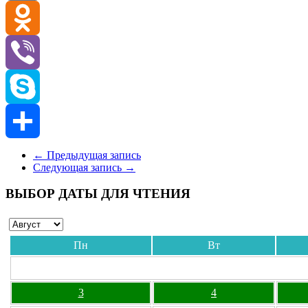
VK
Odnoklassniki
Viber
Skype
Отправить
←
Предыдущая запись
Следующая запись
→
ВЫБОР ДАТЫ ДЛЯ ЧТЕНИЯ
Пн
Вт
3
4