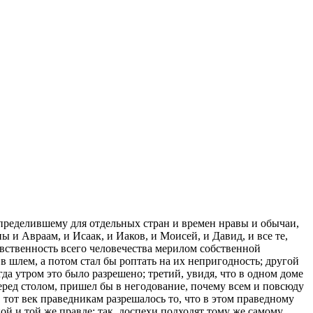
определившему для отдельных стран и времен нравы и обычаи,
ы и Авраам, и Исаак, и Иаков, и Моисей, и Давид, и все те,
вственность всего человечества мерилом собственной
 в шлем, а потом стал бы роптать на их непригодность; другой
да утром это было разрешено; третий, увидя, что в одном доме
перед столом, пришел бы в негодование, почему всем и повсюду
в тот век праведникам разрешалось то, что в этом праведному
ой и той же правде: так, доспехи подходят тому же самому