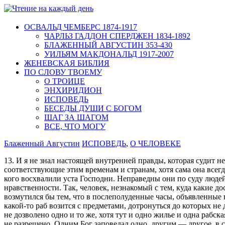
ОСВАЛЬД ЧЕМБЕРС 1874-1917
ЧАРЛЬЗ ГАДДОН СПЕРДЖЕН 1834-1892
БЛАЖЕННЫЙ АВГУСТИН 353-430
УИЛЬЯМ МАКДОНАЛЬД 1917-2007
ЖЕНЕВСКАЯ БИБЛИЯ
ПО СЛОВУ ТВОЕМУ
О ТРОИЦЕ
ЭНХИРИДИОН
ИСПОВЕДЬ
БЕСЕДЫ ДУШИ С БОГОМ
ШАГ ЗА ШАГОМ
ВСЕ, ЧТО МОГУ
Блаженный Августин
ИСПОВЕДЬ
,
О ЧЕЛОВЕКЕ
13. И я не знал настоящей внутренней правды, которая судит 
соответствующие этим временам и странам, хотя сама она всегда
кого восхвалили уста Господни. Неправедны они по суду люд
нравственности. Так, человек, незнакомый с тем, куда какие д
возмутился бы тем, что в послеполуденные часы, объявленные п
какой-то раб возится с предметами, дотронуться до которых не
не дозволено одно и то же, хотя тут и одно жилье и одна рабск
не разрешено. Одним Бог заповедал одно, другим — другое, в с