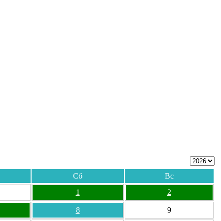
Сб
Вс
1
2
8
9