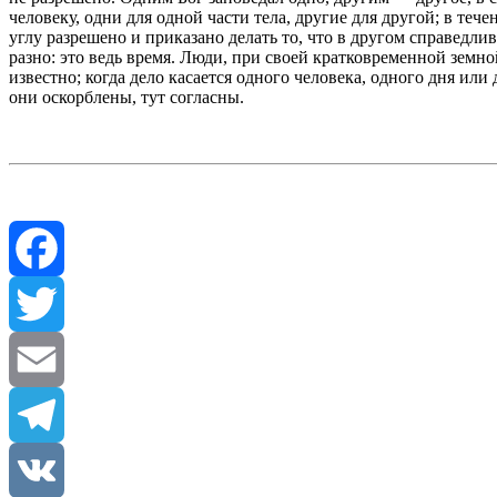
человеку, одни для одной части тела, другие для другой; в теч
углу разрешено и приказано делать то, что в другом справедли
разно: это ведь время. Люди, при своей кратковременной земно
известно; когда дело касается одного человека, одного дня или 
они оскорблены, тут согласны.
Facebook
Twitter
Email
Telegram