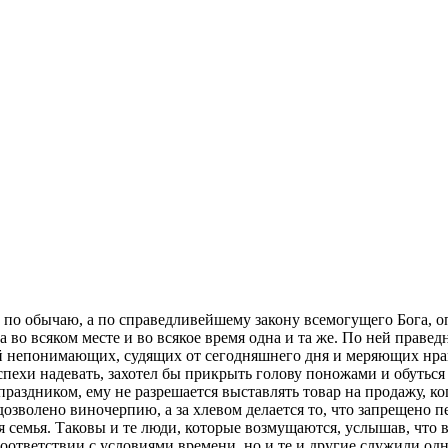
не по обычаю, а по справедливейшему закону всемогущего Бога, 
 во всяком месте и во всякое время одна и та же. По ней праведн
ей непонимающих, судящих от сегодняшнего дня и меряющих нра
оспехи надевать, захотел бы прикрыть голову поножами и обуться
раздником, ему не разрешается выставлять товар на продажу, ког
 дозволено виночерпию, а за хлевом делается то, что запрещено 
ая семья. Таковы и те люди, которые возмущаются, услышав, что 
оответствии с условиями времени, но и те и другие служили одн