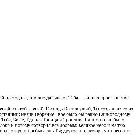
ой несходнее, тем оно дальше от Тебя, — и не о пространстве
вятой, святой, святой, Господь Всемогущий, Ты создал нечто из
субстанции: иначе Творение Твое было бы равно Единородному
е Тебя, Боже, Единая Троица и Троичное Единство, не было
и добр и потому сотворил всё добрым: великое небо и малую
о, над которым пребываешь Ты; другое, под которым ничего нет.