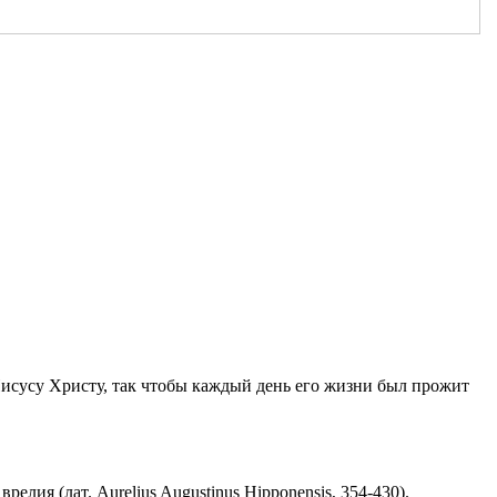
Иисусу Христу, так чтобы каждый день его жизни был прожит
ия (лат. Aurelius Augustinus Hipponensis, 354-430).