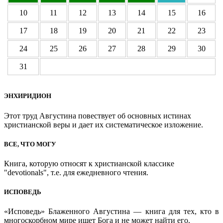
10
11
12
13
14
15
16
17
18
19
20
21
22
23
24
25
26
27
28
29
30
31
ЭНХИРИДИОН
Этот труд Августина повествует об основных истинах
христианской веры и дает их систематическое изложение.
ВСЕ, ЧТО МОГУ
Книга, которую относят к христианской классике
"devotionals", т.е. для ежедневного чтения.
ИСПОВЕДЬ
«Исповедь» Блаженного Августина — книга для тех, кто в
многоскорбном мире ищет Бога и не может найти его.