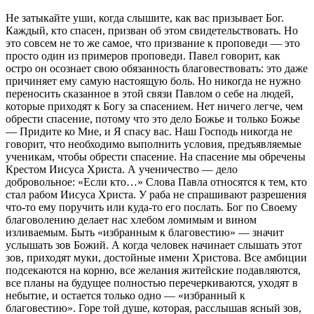
Не затыкайте уши, когда слышите, как вас призывает Бог.
Каждый, кто спасен, призван об этом свидетельствовать. Но
это совсем не то же самое, что призвание к проповеди — это
просто один из примеров проповеди. Павел говорит, как
остро он осознает свою обязанность благовествовать: это даже
причиняет ему самую настоящую боль. Но никогда не нужно
переносить сказанное в этой связи Павлом о себе на людей,
которые приходят к Богу за спасением. Нет ничего легче, чем
обрести спасение, потому что это дело Божье и только Божье
— Придите ко Мне, и Я спасу вас. Наш Господь никогда не
говорит, что необходимо выполнить условия, предъявляемые
ученикам, чтобы обрести спасение. На спасение мы обречены
Крестом Иисуса Христа. А ученичество — дело
добровольное: «Если кто…» Слова Павла относятся к тем, кто
стал рабом Иисуса Христа. У раба не спрашивают разрешения
что-то ему поручить или куда-то его послать. Бог по Своему
благоволению делает нас хлебом ломимым и вином
изливаемым. Быть «избранным к благовестию» — значит
услышать зов Божий. А когда человек начинает слышать этот
зов, приходят муки, достойные имени Христова. Все амбиции
подсекаются на корню, все желания житейские подавляются,
все планы на будущее полностью перечеркиваются, уходят в
небытие, и остается только одно — «избранный к
благовестию». Горе той душе, которая, расслышав ясный зов,