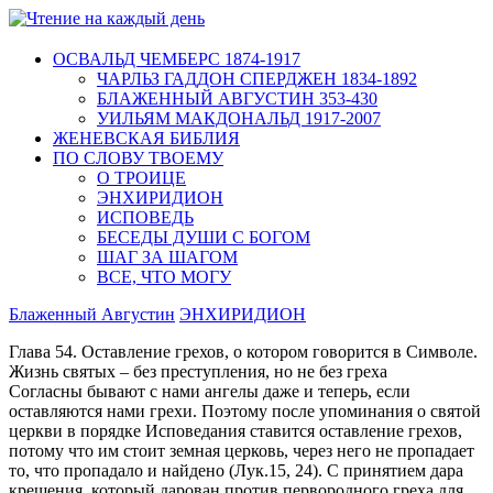
ОСВАЛЬД ЧЕМБЕРС 1874-1917
ЧАРЛЬЗ ГАДДОН СПЕРДЖЕН 1834-1892
БЛАЖЕННЫЙ АВГУСТИН 353-430
УИЛЬЯМ МАКДОНАЛЬД 1917-2007
ЖЕНЕВСКАЯ БИБЛИЯ
ПО СЛОВУ ТВОЕМУ
О ТРОИЦЕ
ЭНХИРИДИОН
ИСПОВЕДЬ
БЕСЕДЫ ДУШИ С БОГОМ
ШАГ ЗА ШАГОМ
ВСЕ, ЧТО МОГУ
Блаженный Августин
ЭНХИРИДИОН
Глава 54. Оставление грехов, о котором говорится в Символе.
Жизнь святых – без преступления, но не без греха
Согласны бывают с нами ангелы даже и теперь, если
оставляются нами грехи. Поэтому после упоминания о святой
церкви в порядке Исповедания ставится оставление грехов,
потому что им стоит земная церковь, через него не пропадает
то, что пропадало и найдено (Лук.15, 24). С принятием дара
крещения, который дарован против первородного греха для