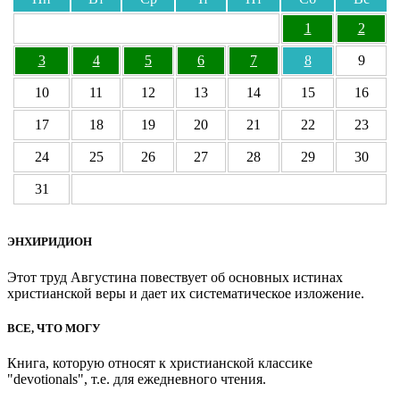
1
2
3
4
5
6
7
8
9
10
11
12
13
14
15
16
17
18
19
20
21
22
23
24
25
26
27
28
29
30
31
ЭНХИРИДИОН
Этот труд Августина повествует об основных истинах
христианской веры и дает их систематическое изложение.
ВСЕ, ЧТО МОГУ
Книга, которую относят к христианской классике
"devotionals", т.е. для ежедневного чтения.