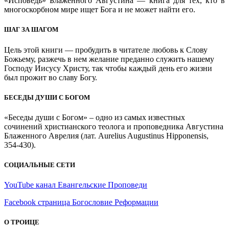
«Исповедь» Блаженного Августина — книга для тех, кто в
многоскорбном мире ищет Бога и не может найти его.
ШАГ ЗА ШАГОМ
Цель этой книги — пробудить в читателе любовь к Слову
Божьему, разжечь в нем желание преданно служить нашему
Господу Иисусу Христу, так чтобы каждый день его жизни
был прожит во славу Богу.
БЕСЕДЫ ДУШИ С БОГОМ
«Беседы души с Богом» – одно из самых известных
сочинений христианского теолога и проповедника Августина
Блаженного Аврелия (лат. Aurelius Augustinus Hipponensis,
354-430).
СОЦИАЛЬНЫЕ СЕТИ
YouTube канал Евангельские Проповеди
Facebook страница Богословие Реформации
О ТРОИЦЕ