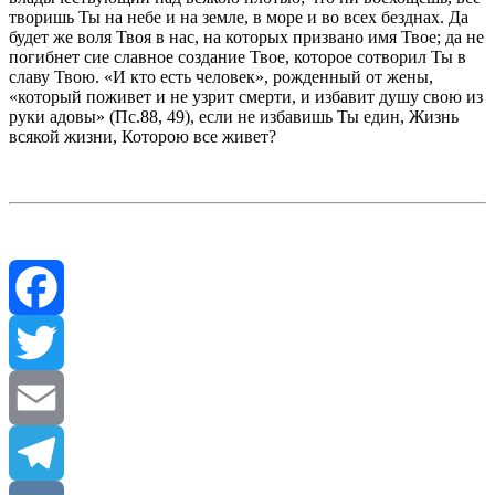
тво­ришь Ты на небе и на земле, в море и во всех безднах. Да
будет же воля Твоя в нас, на которых призвано имя Твое; да не
погибнет сие славное создание Твое, которое сотворил Ты в
славу Твою. «И кто есть человек», рожденный от жены,
«который поживет и не узрит смерти, и избавит душу свою из
руки адовы» (Пс.88, 49), если не изба­вишь Ты един, Жизнь
всякой жизни, Кото­рою все живет?
Facebook
Twitter
Email