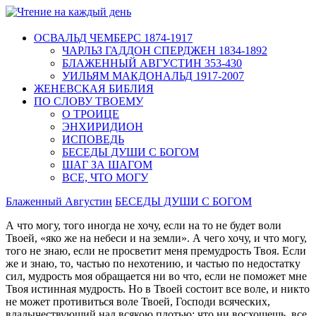
ОСВАЛЬД ЧЕМБЕРС 1874-1917
ЧАРЛЬЗ ГАДДОН СПЕРДЖЕН 1834-1892
БЛАЖЕННЫЙ АВГУСТИН 353-430
УИЛЬЯМ МАКДОНАЛЬД 1917-2007
ЖЕНЕВСКАЯ БИБЛИЯ
ПО СЛОВУ ТВОЕМУ
О ТРОИЦЕ
ЭНХИРИДИОН
ИСПОВЕДЬ
БЕСЕДЫ ДУШИ С БОГОМ
ШАГ ЗА ШАГОМ
ВСЕ, ЧТО МОГУ
Блаженный Августин
БЕСЕДЫ ДУШИ С БОГОМ
А что могу, того иногда не хочу, если на то не бу­дет воли
Твоей, «яко же на небеси и на земли». А чего хочу, и что могу,
того не знаю, если не просветит меня премудрость Твоя. Если
же и знаю, то, частью по нехотению, и частью по недостатку
сил, мудрость моя обращается ни во что, если не поможет мне
Твоя истинная мудрость. Но в Твоей состоит все воле, и никто
не может противиться воле Твоей, Господи всяческих,
владычествующий над всякою плотью; что ни восхощешь, все