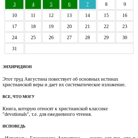
3
4
5
6
7
8
9
10
11
12
13
14
15
16
17
18
19
20
21
22
23
24
25
26
27
28
29
30
31
ЭНХИРИДИОН
Этот труд Августина повествует об основных истинах
христианской веры и дает их систематическое изложение.
ВСЕ, ЧТО МОГУ
Книга, которую относят к христианской классике
"devotionals", т.е. для ежедневного чтения.
ИСПОВЕДЬ