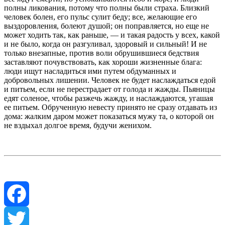
полны ликования, потому что полны были страха. Близкий
человек болен, его пульс сулит беду; все, желающие его
выздоровления, болеют душой; он поправляется, но еще не
может ходить так, как раньше, — и такая радость у всех, какой
и не было, когда он разгуливал, здоровый и сильный! И не
только внезапные, против воли обрушившиеся бедствия
заставляют почувствовать, как хороши жизненные блага:
люди ищут насладиться ими путем обдуманных и
добровольных лишении. Человек не будет наслаждаться едой
и питьем, если не перестрадает от голода и жажды. Пьяницы
едят соленое, чтобы разжечь жажду, и наслаждаются, угашая
ее питьем. Обрученную невесту принято не сразу отдавать из
дома: жалким даром может показаться мужу та, о которой он
не вздыхал долгое время, будучи женихом.
Facebook