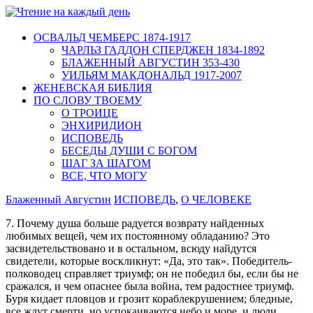
ОСВАЛЬД ЧЕМБЕРС 1874-1917
ЧАРЛЬЗ ГАДДОН СПЕРДЖЕН 1834-1892
БЛАЖЕННЫЙ АВГУСТИН 353-430
УИЛЬЯМ МАКДОНАЛЬД 1917-2007
ЖЕНЕВСКАЯ БИБЛИЯ
ПО СЛОВУ ТВОЕМУ
О ТРОИЦЕ
ЭНХИРИДИОН
ИСПОВЕДЬ
БЕСЕДЫ ДУШИ С БОГОМ
ШАГ ЗА ШАГОМ
ВСЕ, ЧТО МОГУ
Блаженный Августин
ИСПОВЕДЬ
,
О ЧЕЛОВЕКЕ
7. Почему душа больше радуется возврату найденных
любимых вещей, чем их постоянному обладанию? Это
засвидетельствовано и в остальном, всюду найдутся
свидетели, которые воскликнут: «Да, это так». Победитель-
полководец справляет триумф; он не победил бы, если бы не
сражался, и чем опаснее была война, тем радостнее триумф.
Буря кидает пловцов и грозит кораблекрушением; бледные,
все ждут смерти, но успокаиваются небо и море, и люди