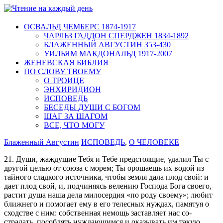
ОСВАЛЬД ЧЕМБЕРС 1874-1917
ЧАРЛЬЗ ГАДДОН СПЕРДЖЕН 1834-1892
БЛАЖЕННЫЙ АВГУСТИН 353-430
УИЛЬЯМ МАКДОНАЛЬД 1917-2007
ЖЕНЕВСКАЯ БИБЛИЯ
ПО СЛОВУ ТВОЕМУ
О ТРОИЦЕ
ЭНХИРИДИОН
ИСПОВЕДЬ
БЕСЕДЫ ДУШИ С БОГОМ
ШАГ ЗА ШАГОМ
ВСЕ, ЧТО МОГУ
Блаженный Августин
ИСПОВЕДЬ
,
О ЧЕЛОВЕКЕ
21. Души, жаждущие Тебя и Тебе предстоящие, удалил Ты с
другой целью от союза с морем; Ты орошаешь их водой из
тайного сладкого источника, чтобы земля дала плод свой: и
дает плод свой, и, подчиняясь велению Господа Бога своего,
растит душа наша дела милосердия «по роду своему»; любит
ближнего и помогает ему в его телесных нуждах, памятуя о
сходстве с ним: собственная немощь заставляет нас со-
страдать, пособлять нуждающимся и оказывать им такую