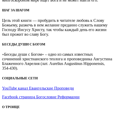
многоскорбном мире ищет Бога и не может найти его.
ШАГ ЗА ШАГОМ
Цель этой книги — пробудить в читателе любовь к Слову
Божьему, разжечь в нем желание преданно служить нашему
Господу Иисусу Христу, так чтобы каждый день его жизни
был прожит во славу Богу.
БЕСЕДЫ ДУШИ С БОГОМ
«Беседы души с Богом» – одно из самых известных
сочинений христианского теолога и проповедника Августина
Блаженного Аврелия (лат. Aurelius Augustinus Hipponensis,
354-430).
СОЦИАЛЬНЫЕ СЕТИ
YouTube канал Евангельские Проповеди
Facebook страница Богословие Реформации
О ТРОИЦЕ