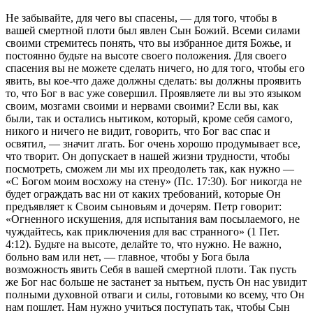
Не забывайте, для чего вы спасены, — для того, чтобы в
вашей смертной плоти был явлен Сын Божий. Всеми силами
своими стремитесь понять, что вы избранное дитя Божье, и
постоянно будьте на высоте своего положения. Для своего
спасения вы не можете сделать ничего, но для того, чтобы его
явить, вы кое-что даже должны сделать: вы должны проявить
то, что Бог в вас уже совершил. Проявляете ли вы это языком
своим, мозгами своими и нервами своими? Если вы, как
были, так и остались нытиком, который, кроме себя самого,
никого и ничего не видит, говорить, что Бог вас спас и
освятил, — значит лгать. Бог очень хорошо продумывает все,
что творит. Он допускает в нашей жизни трудности, чтобы
посмотреть, сможем ли мы их преодолеть так, как нужно —
«С Богом моим восхожу на стену» (Пс. 17:30). Бог никогда не
будет ограждать вас ни от каких требований, которые Он
предъявляет к Своим сыновьям и дочерям. Петр говорит:
«Огненного искушения, для испытания вам посылаемого, не
чуждайтесь, как приключения для вас странного» (1 Пет.
4:12). Будьте на высоте, делайте то, что нужно. Не важно,
больно вам или нет, — главное, чтобы у Бога была
возможность явить Себя в вашей смертной плоти. Так пусть
же Бог нас больше не застанет за нытьем, пусть Он нас увидит
полными духовной отваги и силы, готовыми ко всему, что Он
нам пошлет. Нам нужно учиться поступать так, чтобы Сын