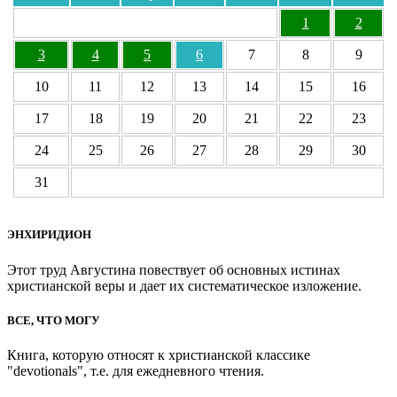
1
2
3
4
5
6
7
8
9
10
11
12
13
14
15
16
17
18
19
20
21
22
23
24
25
26
27
28
29
30
31
ЭНХИРИДИОН
Этот труд Августина повествует об основных истинах
христианской веры и дает их систематическое изложение.
ВСЕ, ЧТО МОГУ
Книга, которую относят к христианской классике
"devotionals", т.е. для ежедневного чтения.