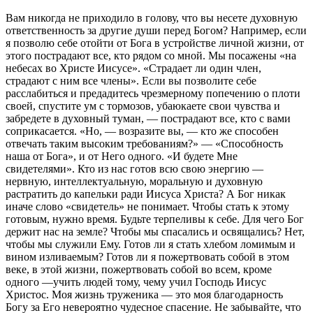
Вам никогда не приходило в голову, что вы несете духовную
ответственность за другие души перед Богом? Например, если
я позволю себе отойти от Бога в устройстве личной жизни, от
этого пострадают все, кто рядом со мной. Мы посажены «на
небесах во Христе Иисусе». «Страдает ли один член,
страдают с ним все члены». Если вы позволите себе
расслабиться и предадитесь чрезмерному попечению о плоти
своей, спустите ум с тормозов, убаюкаете свои чувства и
забредете в духовный туман, — пострадают все, кто с вами
соприкасается. «Но, — возразите вы, — кто же способен
отвечать таким высоким требованиям?» — «Способность
наша от Бога», и от Него одного. «И будете Мне
свидетелями». Кто из нас готов всю свою энергию —
нервную, интеллектуальную, моральную и духовную
растратить до капельки ради Иисуса Христа? А Бог никак
иначе слово «свидетель» не понимает. Чтобы стать к этому
готовым, нужно время. Будьте терпеливы к себе. Для чего Бог
держит нас на земле? Чтобы мы спасались и освящались? Нет,
чтобы мы служили Ему. Готов ли я стать хлебом ломимым и
вином изливаемым? Готов ли я пожертвовать собой в этом
веке, в этой жизни, пожертвовать собой во всем, кроме
одного —учить людей тому, чему учил Господь Иисус
Христос. Моя жизнь труженика — это моя благодарность
Богу за Его невероятно чудесное спасение. Не забывайте, что