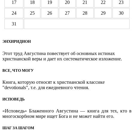
17
18
19
20
21
22
23
24
25
26
27
28
29
30
31
ЭНХИРИДИОН
Этот труд Августина повествует об основных истинах
христианской веры и дает их систематическое изложение.
ВСЕ, ЧТО МОГУ
Книга, которую относят к христианской классике
"devotionals", т.е. для ежедневного чтения.
ИСПОВЕДЬ
«Исповедь» Блаженного Августина — книга для тех, кто в
многоскорбном мире ищет Бога и не может найти его.
ШАГ ЗА ШАГОМ