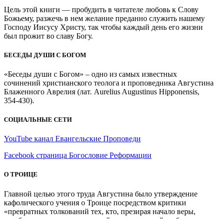
Цель этой книги — пробудить в читателе любовь к Слову
Божьему, разжечь в нем желание преданно служить нашему
Господу Иисусу Христу, так чтобы каждый день его жизни
был прожит во славу Богу.
БЕСЕДЫ ДУШИ С БОГОМ
«Беседы души с Богом» – одно из самых известных
сочинений христианского теолога и проповедника Августина
Блаженного Аврелия (лат. Aurelius Augustinus Hipponensis,
354-430).
СОЦИАЛЬНЫЕ СЕТИ
YouTube канал Евангельские Проповеди
Facebook страница Богословие Реформации
О ТРОИЦЕ
Главной целью этого труда Августина было утверждение
кафолического учения о Троице посредством критики
«превратных толкований тех, кто, презирая начало веры,