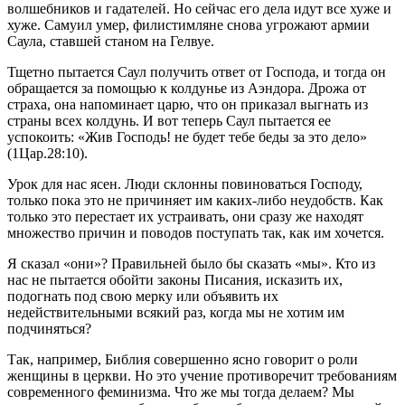
волшебников и гадателей. Но сейчас его дела идут все хуже и
хуже. Самуил умер, филистимляне снова угрожают армии
Саула, ставшей станом на Гелвуе.
Тщетно пытается Саул получить ответ от Господа, и тогда он
обращается за помощью к колдунье из Аэндора. Дрожа от
страха, она напоминает царю, что он приказал выгнать из
страны всех колдунь. И вот теперь Саул пытается ее
успокоить: «Жив Господь! не будет тебе беды за это дело»
(1Цар.28:10).
Урок для нас ясен. Люди склонны повиноваться Господу,
только пока это не причиняет им каких-либо неудобств. Как
только это перестает их устраивать, они сразу же находят
множество причин и поводов поступать так, как им хочется.
Я сказал «они»? Правильней было бы сказать «мы». Кто из
нас не пытается обойти законы Писания, исказить их,
подогнать под свою мерку или объявить их
недействительными всякий раз, когда мы не хотим им
подчиняться?
Так, например, Библия совершенно ясно говорит о роли
женщины в церкви. Но это учение противоречит требованиям
современного феминизма. Что же мы тогда делаем? Мы