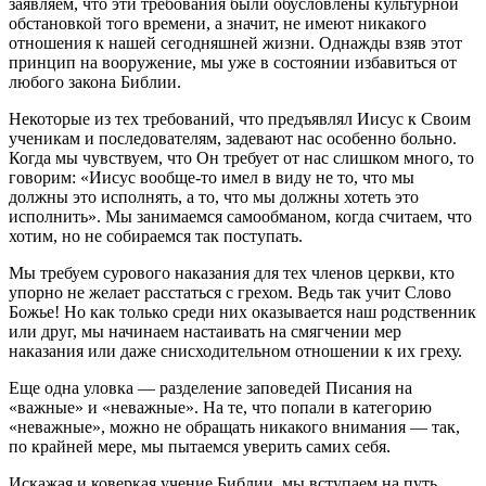
заявляем, что эти требования были обусловлены культурной
обстановкой того времени, а значит, не имеют никакого
отношения к нашей сегодняшней жизни. Однажды взяв этот
принцип на вооружение, мы уже в состоянии избавиться от
любого закона Библии.
Некоторые из тех требований, что предъявлял Иисус к Своим
ученикам и последователям, задевают нас особенно больно.
Когда мы чувствуем, что Он требует от нас слишком много, то
говорим: «Иисус вообще-то имел в виду не то, что мы
должны это исполнять, а то, что мы должны хотеть это
исполнить». Мы занимаемся самообманом, когда считаем, что
хотим, но не собираемся так поступать.
Мы требуем сурового наказания для тех членов церкви, кто
упорно не желает расстаться с грехом. Ведь так учит Слово
Божье! Но как только среди них оказывается наш родственник
или друг, мы начинаем настаивать на смягчении мер
наказания или даже снисходительном отношении к их греху.
Еще одна уловка — разделение заповедей Писания на
«важные» и «неважные». На те, что попали в категорию
«неважные», можно не обращать никакого внимания — так,
по крайней мере, мы пытаемся уверить самих себя.
Искажая и коверкая учение Библии, мы вступаем на путь,