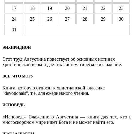
17
18
19
20
21
22
23
24
25
26
27
28
29
30
31
ЭНХИРИДИОН
Этот труд Августина повествует об основных истинах
христианской веры и дает их систематическое изложение.
ВСЕ, ЧТО МОГУ
Книга, которую относят к христианской классике
"devotionals", т.е. для ежедневного чтения.
ИСПОВЕДЬ
«Исповедь» Блаженного Августина — книга для тех, кто в
многоскорбном мире ищет Бога и не может найти его.
ШАГ ЗА ШАГОМ