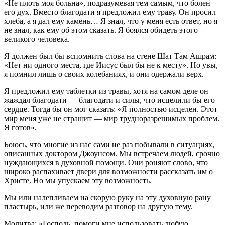
«Не плоть моя больна», подразумевая тем самым, что болен
его дух. Вместо благодати я предложил ему траву. Он просил
хлеба, а я дал ему камень… Я знал, что у меня есть ответ, но я
не знал, как ему об этом сказать. Я боялся обидеть этого
великого человека.
Я должен был бы вспомнить слова на стене Шат Там Ашрам:
«Нет ни одного места, где Иисус был бы не к месту». Но увы,
я помнил лишь о своих колебаниях, и они одержали верх.
Я предложил ему таблетки из травы, хотя на самом деле он
жаждал благодати — благодати и силы, что исцелили бы его
сердце. Тогда бы он мог сказать: «Я полностью исцелен. Этот
мир меня уже не страшит — мир трудноразрешимых проблем.
Я готов».
Боюсь, что многие из нас сами не раз побывали в ситуациях,
описанных доктором Джоунсом. Мы встречаем людей, срочно
нуждающихся в духовной помощи. Они роняют слово, что
широко распахивает двери для возможности рассказать им о
Христе. Но мы упускаем эту возможность.
Мы или налепливаем на скорую руку на эту духовную рану
пластырь, или же переводим разговор на другую тему.
Молитва: «Господь, помоги мне использовать любую