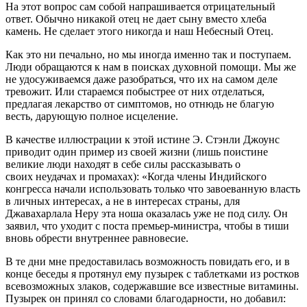
На этот вопрос сам собой напрашивается отрицательный
ответ. Обычно никакой отец не дает сыну вместо хлеба
камень. Не сделает этого никогда и наш Небесный Отец.
Как это ни печально, но мы иногда именно так и поступаем.
Люди обращаются к нам в поисках духовной помощи. Мы же
не удосуживаемся даже разобраться, что их на самом деле
тревожит. Или стараемся побыстрее от них отделаться,
предлагая лекарство от симптомов, но отнюдь не благую
весть, дарующую полное исцеление.
В качестве иллюстрации к этой истине Э. Стэнли Джоунс
приводит один пример из своей жизни (лишь поистине
великие люди находят в себе силы рассказывать о
своих неудачах и промахах): «Когда члены Индийского
конгресса начали использовать только что завоеванную власть
в личных интересах, а не в интересах страны, для
Джавахарлала Неру эта ноша оказалась уже не под силу. Он
заявил, что уходит с поста премьер-министра, чтобы в тиши
вновь обрести внутреннее равновесие.
В те дни мне предоставилась возможность повидать его, и в
конце беседы я протянул ему пузырек с таблетками из ростков
всевозможных злаков, содержавшие все известные витамины.
Пузырек он принял со словами благодарности, но добавил: