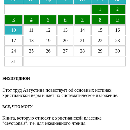
1
2
3
4
5
6
7
8
9
10
11
12
13
14
15
16
17
18
19
20
21
22
23
24
25
26
27
28
29
30
31
ЭНХИРИДИОН
Этот труд Августина повествует об основных истинах
христианской веры и дает их систематическое изложение.
ВСЕ, ЧТО МОГУ
Книга, которую относят к христианской классике
"devotionals", т.е. для ежедневного чтения.