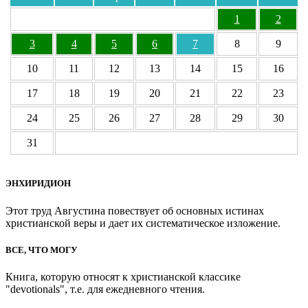
1
2
3
4
5
6
7
8
9
10
11
12
13
14
15
16
17
18
19
20
21
22
23
24
25
26
27
28
29
30
31
ЭНХИРИДИОН
Этот труд Августина повествует об основных истинах
христианской веры и дает их систематическое изложение.
ВСЕ, ЧТО МОГУ
Книга, которую относят к христианской классике
"devotionals", т.е. для ежедневного чтения.