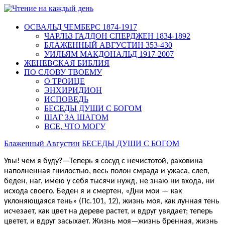
ОСВАЛЬД ЧЕМБЕРС 1874-1917
ЧАРЛЬЗ ГАДДОН СПЕРДЖЕН 1834-1892
БЛАЖЕННЫЙ АВГУСТИН 353-430
УИЛЬЯМ МАКДОНАЛЬД 1917-2007
ЖЕНЕВСКАЯ БИБЛИЯ
ПО СЛОВУ ТВОЕМУ
О ТРОИЦЕ
ЭНХИРИДИОН
ИСПОВЕДЬ
БЕСЕДЫ ДУШИ С БОГОМ
ШАГ ЗА ШАГОМ
ВСЕ, ЧТО МОГУ
Блаженный Августин
БЕСЕДЫ ДУШИ С БОГОМ
Увы! чем я буду?—Теперь я сосуд с нечистотой, раковина
наполненная гнилостью, весь полон смрада и ужаса, слеп,
беден, наг, имею у себя ты­сячи нужд, не знаю ни входа, ни
исхода сво­его. Беден я и смертен, «Дни мои — как
уклоняющаяся тень» (Пс.101, 12), жизнь моя, как лунная тень
исчезает, как цвет на дереве растет, и вдруг увядает; теперь
цветет, и вдруг засыхает. Жизнь моя—жизнь брен­ная, жизнь