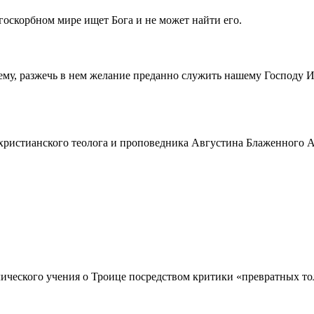
госкорбном мире ищет Бога и не может найти его.
ему, разжечь в нем желание преданно служить нашему Господу 
истианского теолога и проповедника Августина Блаженного Аврел
ческого учения о Троице посредством критики «превратных толк