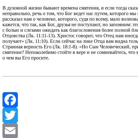
В духовной жизни бывают времена смятения, и если тогда сказа
неправильно, речь о том, что Бог ведет нас путем, которого мы
рассказал нам о человеке, которого, судя по всему, мало волно
кажется, что так, как Бог, друзья не поступают, но запомним: 
с болью и слезами ожидать как благословения более полной близ
Отцовства (Лк. 11:11-13). Христос говорит, что Отец нам ино
получает» (Лк. 11:10). Если сейчас на лике Отца вам видна тол
Странная верность Его (Лк. 18:1-8). «Но Сын Человеческий, при
смятение? Непоколебимо стойте в вере и не сомневайтесь, что в
о чем вы Его просите.
Facebook
Twitter