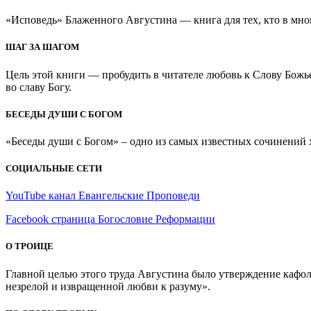
«Исповедь» Блаженного Августина — книга для тех, кто в мно
ШАГ ЗА ШАГОМ
Цель этой книги — пробудить в читателе любовь к Слову Божь
во славу Богу.
БЕСЕДЫ ДУШИ С БОГОМ
«Беседы души с Богом» – одно из самых известных сочинений хр
СОЦИАЛЬНЫЕ СЕТИ
YouTube канал Евангельские Проповеди
Facebook страница Богословие Реформации
О ТРОИЦЕ
Главной целью этого труда Августина было утверждение кафоли
незрелой и извращенной любви к разуму».