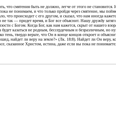
ть, что смятения быть не должно, легче от этого не становится.
 пока не понимаем, и что только пройдя через смятение, мы поймем
вало, что происходит с его другом, и сказал, что нам иногда каж
это не так — придет время, и Бог все объяснит. Нашу дружбу затя
ости с Богом. Когда Бог, как нам кажется, скрыт от нашего взор
гда будет казаться не родным, бессердечным и безразличным, но
ько тень, твердо верьте, что Он в конце концов откроет и объясн
шед, найдет ли веру на земле?» (Лк. 18:8). Найдет ли Он веру, к
се, сказанное Христом, истина, даже если вы пока не понимаете,