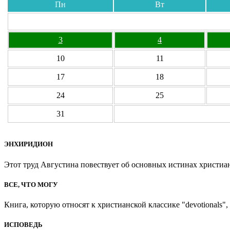
Пн
Вт
3
4
10
11
17
18
24
25
31
ЭНХИРИДИОН
Этот труд Августина повествует об основных истинах христиан
ВСЕ, ЧТО МОГУ
Книга, которую относят к христианской классике "devotionals", 
ИСПОВЕДЬ