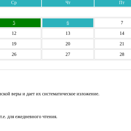
Ср
Чт
Пт
5
6
7
12
13
14
19
20
21
26
27
28
ской веры и дает их систематическое изложение.
т.е. для ежедневного чтения.