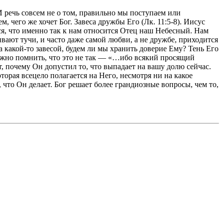
 И речь совсем не о том, правильно мы поступаем или
, чего же хочет Бог. Завеса дружбы Его (Лк. 11:5-8). Иисус
ется, что именно так к нам относится Отец наш Небесный. Нам
гивают тучи, и часто даже самой любви, а не дружбе, приходится
а какой-то завесой, будем ли мы хранить доверие Ему? Тень Его
 нужно помнить, что это не так — «…ибо всякий просящий
ит, почему Он допустил то, что выпадает на вашу долю сейчас.
оторая всецело полагается на Него, несмотря ни на какое
 что Он делает. Бог решает более грандиозные вопросы, чем то,