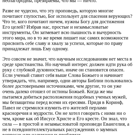
неблагородны, презираемы, что мы — ничто.
Разве не чудесно, что эту проповедь, которую многие
почитают глупостью, Бог использует для спасения верующих?
Что те, кого почитают ничем, нужны Богу для достижения
Его целей? Избрав нас, простые и незамысловатые
инструменты, Он затмевает всю пышность и вычурность
этого мира, но в то же время лишает нас самих возможности
присвоить себе славу и хвалу за успехи, которые по праву
принадлежат лишь Ему одному.
Это совсем не значит, что научным исследованиям нет места в
среде христианства. Но научный интерес должен идти рука об
руку с глубокой духовностью, иначе он становится опасен.
Если ученый ставит себя выше Слова Божьего и начинает
утверждать, что, например, одни авторы Библии пользовались
более достоверными источниками, чем другие, то он уже
очень далеко отошел от истины Божьей. Когда же мы
пытаемся добиться расположения подобных ученых мужей,
мы беззащитны перед всеми их ересями. Придя в Коринф,
Павел не стремился изумить его жителей перлами
красноречия и мудрости. Он не хотел говорить с ними ни о
чем, кроме как об Иисусе Христе и Его кресте. Он знал, что
сила — в простой и незамысловатой проповеди Евангелия, а
не в псевдоинтеллектуальных рассуждениях о заумных
вопросах или надуманных проблемах.