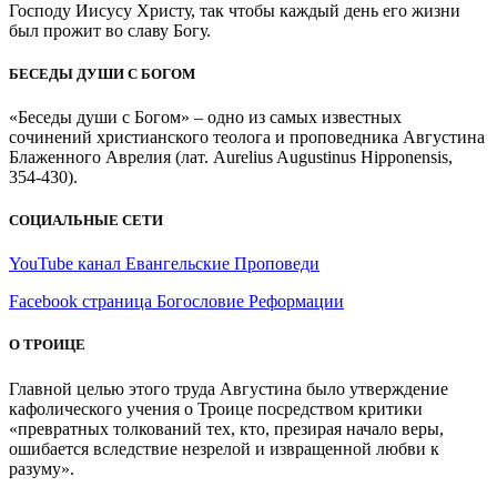
Господу Иисусу Христу, так чтобы каждый день его жизни
был прожит во славу Богу.
БЕСЕДЫ ДУШИ С БОГОМ
«Беседы души с Богом» – одно из самых известных
сочинений христианского теолога и проповедника Августина
Блаженного Аврелия (лат. Aurelius Augustinus Hipponensis,
354-430).
СОЦИАЛЬНЫЕ СЕТИ
YouTube канал Евангельские Проповеди
Facebook страница Богословие Реформации
О ТРОИЦЕ
Главной целью этого труда Августина было утверждение
кафолического учения о Троице посредством критики
«превратных толкований тех, кто, презирая начало веры,
ошибается вследствие незрелой и извращенной любви к
разуму».