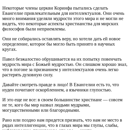
Некоторые члены церкви Коринфа пытались сделать
Евангелие привлекательным для интеллектуалов. Они очень
много внимания уделяли мудрости этого мира и не могли не
видеть, что некоторые аспекты христианства для мирских
философов были неприемлемы.
Они не собирались оставлять веру, но хотели дать ей новое
определение, которое бы могло быть принято в научных
кругах.
Павел безжалостно обрушивается на их попытку повенчать
мудрость мира с Божьей мудростью. Он слишком хорошо знал,
что в погоне за признанием у интеллектуалов очень легко
растерять духовную силу.
Давайте смотреть правде в лицо! В Евангелии есть то, что
иудеи почитают оскорблением, а язычники глупостью.
И это еще не все: в своем большинстве христиане — совсем
не те, кого бы мир назвал людьми мудрыми,
могущественными или благородными.
Рано или поздно нам придется признать, что нам не место в
рядах интеллигенции, что в глазах мира мы глупы, слабы,