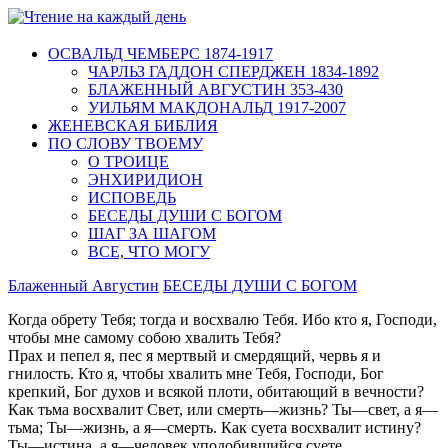
ОСВАЛЬД ЧЕМБЕРС 1874-1917
ЧАРЛЬЗ ГАДДОН СПЕРДЖЕН 1834-1892
БЛАЖЕННЫЙ АВГУСТИН 353-430
УИЛЬЯМ МАКДОНАЛЬД 1917-2007
ЖЕНЕВСКАЯ БИБЛИЯ
ПО СЛОВУ ТВОЕМУ
О ТРОИЦЕ
ЭНХИРИДИОН
ИСПОВЕДЬ
БЕСЕДЫ ДУШИ С БОГОМ
ШАГ ЗА ШАГОМ
ВСЕ, ЧТО МОГУ
Блаженный Августин
БЕСЕДЫ ДУШИ С БОГОМ
Когда обрету Тебя; тогда и восхвалю Тебя. Ибо кто я, Господи,
чтобы мне самому собою хвалить Тебя?
Прах и пепел я, пес я мертвый и смердящий, червь я и
гнилость. Кто я, чтобы хвалить мне Тебя, Господи, Бог
крепкий, Бог духов и всякой плоти, обитающий в вечности?
Как тьма восхвалит Свет, или смерть—жизнь? Ты—свет, а я—
тьма; Ты—жизнь, а я—смерть. Как суета вос­хвалит истину?
Ты—истина, а я—человек уподобившийся суете.