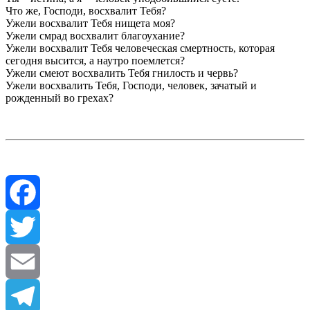
Что же, Господи, вос­хвалит Тебя?
Ужели восхвалит Тебя нищета моя?
Ужели смрад восхвалит благоухание?
Ужели восхвалит Тебя человеческая смерт­ность, которая
сегодня высится, а наутро поемлется?
Ужели смеют восхвалить Тебя гни­лость и червь?
Ужели восхвалить Тебя, Гос­поди, человек, зачатый и
рожденный во грехах?
Facebook
Twitter
Email