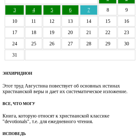
3
4
5
6
7
8
9
10
11
12
13
14
15
16
17
18
19
20
21
22
23
24
25
26
27
28
29
30
31
ЭНХИРИДИОН
Этот труд Августина повествует об основных истинах
христианской веры и дает их систематическое изложение.
ВСЕ, ЧТО МОГУ
Книга, которую относят к христианской классике
"devotionals", т.е. для ежедневного чтения.
ИСПОВЕДЬ