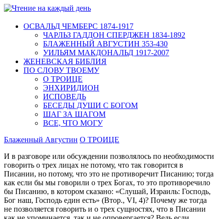
ОСВАЛЬД ЧЕМБЕРС 1874-1917
ЧАРЛЬЗ ГАДДОН СПЕРДЖЕН 1834-1892
БЛАЖЕННЫЙ АВГУСТИН 353-430
УИЛЬЯМ МАКДОНАЛЬД 1917-2007
ЖЕНЕВСКАЯ БИБЛИЯ
ПО СЛОВУ ТВОЕМУ
О ТРОИЦЕ
ЭНХИРИДИОН
ИСПОВЕДЬ
БЕСЕДЫ ДУШИ С БОГОМ
ШАГ ЗА ШАГОМ
ВСЕ, ЧТО МОГУ
Блаженный Августин
О ТРОИЦЕ
И в разговоре или обсуждении позволялось по необходимости
говорить о трех лицах не потому, что так говорится в
Писании, но потому, что это не противоречит Писанию; тогда
как если бы мы говорили о трех Богах, то это противоречило
бы Писанию, в котором сказано: «Слушай, Израиль: Господь,
Бог наш, Господь един есть» (Втор., VI, 4)? Почему же тогда
не позволяется говорить и о трех сущностях, что в Писании
как не упоминается, так и не опровергается? Ведь если