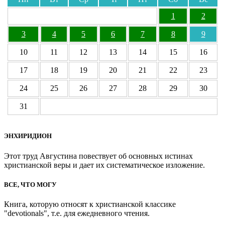
1
2
3
4
5
6
7
8
9
10
11
12
13
14
15
16
17
18
19
20
21
22
23
24
25
26
27
28
29
30
31
ЭНХИРИДИОН
Этот труд Августина повествует об основных истинах
христианской веры и дает их систематическое изложение.
ВСЕ, ЧТО МОГУ
Книга, которую относят к христианской классике
"devotionals", т.е. для ежедневного чтения.