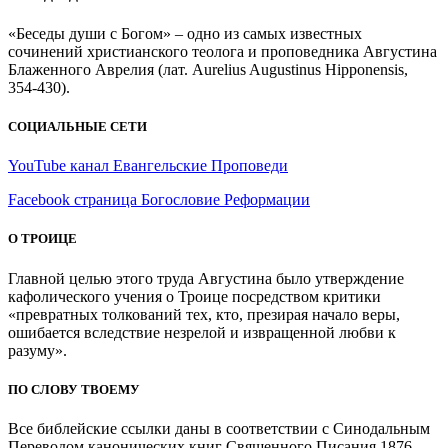
«Беседы души с Богом» – одно из самых известных
сочинений христианского теолога и проповедника Августина
Блаженного Аврелия (лат. Aurelius Augustinus Hipponensis,
354-430).
СОЦИАЛЬНЫЕ СЕТИ
YouTube канал Евангельские Проповеди
Facebook страница Богословие Реформации
О ТРОИЦЕ
Главной целью этого труда Августина было утверждение
кафолического учения о Троице посредством критики
«превратных толкований тех, кто, презирая начало веры,
ошибается вследствие незрелой и извращенной любви к
разуму».
ПО СЛОВУ ТВОЕМУ
Все библейские ссылки даны в соответствии с Синодальным
Переводом канонических книг Священного Писания 1876