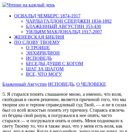
ОСВАЛЬД ЧЕМБЕРС 1874-1917
ЧАРЛЬЗ ГАДДОН СПЕРДЖЕН 1834-1892
БЛАЖЕННЫЙ АВГУСТИН 353-430
УИЛЬЯМ МАКДОНАЛЬД 1917-2007
ЖЕНЕВСКАЯ БИБЛИЯ
ПО СЛОВУ ТВОЕМУ
О ТРОИЦЕ
ЭНХИРИДИОН
ИСПОВЕДЬ
БЕСЕДЫ ДУШИ С БОГОМ
ШАГ ЗА ШАГОМ
ВСЕ, ЧТО МОГУ
Блаженный Августин
ИСПОВЕДЬ
,
О ЧЕЛОВЕКЕ
5. Я старался понять слышанное мною, а именно, что воля,
свободная в своем решении, является причиной того, что мы
творим зло и терпим справедливый суд Твой, — и не в силах
был со всей ясностью понять эту причину. Стараясь извлечь
из бездны свой разум, я погружался в нее опять; часто
старался — и погружался опять и опять. Меня поднимало к
свету Твоему то, что я также знал, что у меня есть воля, как
знал, что я живу. Когда я чего-нибудь, хотел или не хотел, то я