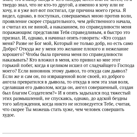
твердо знал, что не кто-то другой, а именно я хочу или не
хочу, и я уже вот-вот постигал, где причина моего греха. Я
видел, однако, в поступках, совершаемых мною против воли,
проявление скорее страдательного, чем действенного начала,
и считал их не виной, а наказанием, по справедливости меня
поражающим: представляя Тебя справедливым, я быстро это
признал. И, однако, я начинал опять говорить: «Кто создал
меня? Разве не Бог мой, Который не только добр, но есть само
Добро? Откуда же у меня это желание плохого и нежелание
хорошего? Чтобы была причина меня по справедливости
наказывать? Кто вложил в меня, кто привил ко мне этот
горький побег, когда я целиком исшел от сладчайщего Господа
моего? Если виновник этому дьявол, то откуда сам дьявол?
Если же и сам он, по извращенной воле своей, из доброго
ангела превратился в дьявола, то откуда в нем эта злая воля,
сделавшая его дьяволом, когда он, ангел совершенный, создан
был благим Создателем?» И я опять задыхался под тяжестый
этих размышлений, не спускаясь, однако, до адской бездны
того заблуждения, когда никто не исповедуется Тебе, считая,
что скорее Ты можешь стать хуже, чем человек совершить
худое.