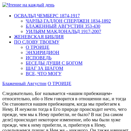
ОСВАЛЬД ЧЕМБЕРС 1874-1917
ЧАРЛЬЗ ГАДДОН СПЕРДЖЕН 1834-1892
БЛАЖЕННЫЙ АВГУСТИН 353-430
УИЛЬЯМ МАКДОНАЛЬД 1917-2007
ЖЕНЕВСКАЯ БИБЛИЯ
ПО СЛОВУ ТВОЕМУ
О ТРОИЦЕ
ЭНХИРИДИОН
ИСПОВЕДЬ
БЕСЕДЫ ДУШИ С БОГОМ
ШАГ ЗА ШАГОМ
ВСЕ, ЧТО МОГУ
Блаженный Августин
О ТРОИЦЕ
Следовательно, Бог называется «нашим прибежищем»
относительно, ибо о Нем говорится в отношении нас, и тогда
Он становится нашим прибежищем, когда мы прибегаем к
Нему. И неужели тогда в Его природе происходит нечто, чего
прежде, чем мы к Нему прибегли, не было? В нас [на самом
деле] происходит некоторое изменение, ибо мы были хуже
прежде, чем к нему прибегли, и, прибегнув к Нему,
соделываемся лучше; в Нем же – никакого. Он также начинает