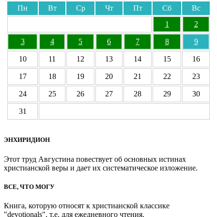
Пн
Вт
Ср
Чт
Пт
Сб
Вс
1
2
3
4
5
6
7
8
9
10
11
12
13
14
15
16
17
18
19
20
21
22
23
24
25
26
27
28
29
30
31
ЭНХИРИДИОН
Этот труд Августина повествует об основных истинах
христианской веры и дает их систематическое изложение.
ВСЕ, ЧТО МОГУ
Книга, которую относят к христианской классике
"devotionals", т.е. для ежедневного чтения.