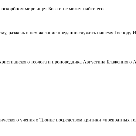
госкорбном мире ищет Бога и не может найти его.
ему, разжечь в нем желание преданно служить нашему Господу 
истианского теолога и проповедника Августина Блаженного Аврел
ческого учения о Троице посредством критики «превратных толк