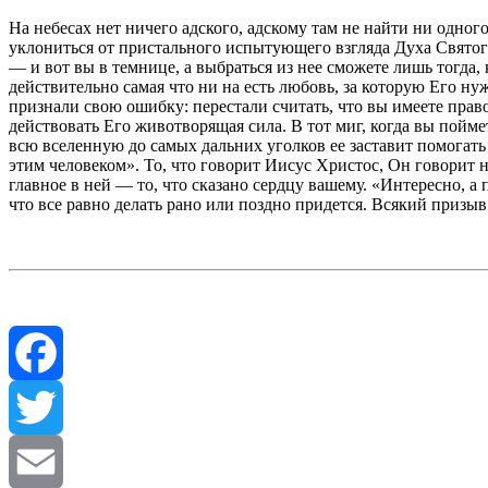
На небесах нет ничего адского, адскому там не найти ни одног
уклониться от пристального испытующего взгляда Духа Святого
— и вот вы в темнице, а выбраться из нее сможете лишь тогда,
действительно самая что ни на есть любовь, за которую Его н
признали свою ошибку: перестали считать, что вы имеете право н
действовать Его животворящая сила. В тот миг, когда вы пойме
всю вселенную до самых дальних уголков ее заставит помогать 
этим человеком». То, что говорит Иисус Христос, Он говорит 
главное в ней — то, что сказано сердцу вашему. «Интересно, а
что все равно делать рано или поздно придется. Всякий призыв 
Facebook
Twitter