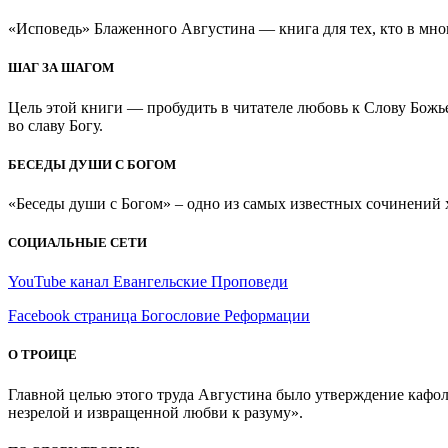
«Исповедь» Блаженного Августина — книга для тех, кто в мно
ШАГ ЗА ШАГОМ
Цель этой книги — пробудить в читателе любовь к Слову Божь
во славу Богу.
БЕСЕДЫ ДУШИ С БОГОМ
«Беседы души с Богом» – одно из самых известных сочинений хр
СОЦИАЛЬНЫЕ СЕТИ
YouTube канал Евангельские Проповеди
Facebook страница Богословие Реформации
О ТРОИЦЕ
Главной целью этого труда Августина было утверждение кафоли
незрелой и извращенной любви к разуму».