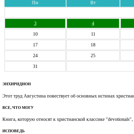
Пн
Вт
3
4
10
11
17
18
24
25
31
ЭНХИРИДИОН
Этот труд Августина повествует об основных истинах христиан
ВСЕ, ЧТО МОГУ
Книга, которую относят к христианской классике "devotionals", 
ИСПОВЕДЬ