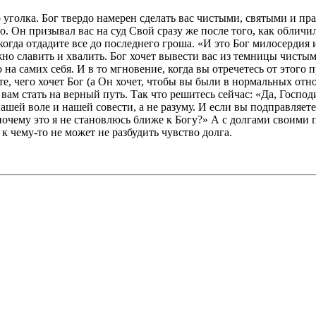
о уголка. Бог твердо намерен сделать вас чистыми, святыми и п
. Он призывал вас на суд Свой сразу же после того, как обличил
 когда отдадите все до последнего гроша. «И это Бог милосердия
ужно славить и хвалить. Бог хочет вывести вас из темницы чист
а самих себя. И в то мгновение, когда вы отречетесь от этого пр
те, чего хочет Бог (а Он хочет, чтобы вы были в нормальных отн
вам стать на верный путь. Так что решитесь сейчас: «Да, Госпо
нашей воле и нашей совести, а не разуму. И если вы подправляе
 почему это я не становлюсь ближе к Богу?» А с долгами своими 
к чему-то не может не разбудить чувство долга.