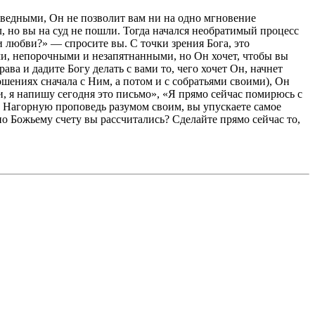
раведными, Он не позволит вам ни на одно мгновение
, но вы на суд не пошли. Тогда начался необратимый процесс
 и любви?» — спросите вы. С точки зрения Бога, это
ыми, непорочными и незапятнанными, но Он хочет, чтобы вы
ава и дадите Богу делать с вами то, чего хочет Он, начнет
ошениях сначала с Ним, а потом и с собратьями своими), Он
ди, я напишу сегодня это письмо», «Я прямо сейчас помирюсь с
те Нагорную проповедь разумом своим, вы упускаете самое
по Божьему счету вы рассчитались? Сделайте прямо сейчас то,