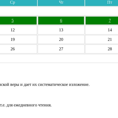
Ср
Чт
Пт
5
6
7
12
13
14
19
20
21
26
27
28
ской веры и дает их систематическое изложение.
т.е. для ежедневного чтения.