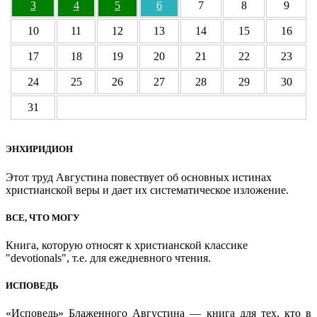
3
4
5
6
7
8
9
10
11
12
13
14
15
16
17
18
19
20
21
22
23
24
25
26
27
28
29
30
31
ЭНХИРИДИОН
Этот труд Августина повествует об основных истинах
христианской веры и дает их систематическое изложение.
ВСЕ, ЧТО МОГУ
Книга, которую относят к христианской классике
"devotionals", т.е. для ежедневного чтения.
ИСПОВЕДЬ
«Исповедь» Блаженного Августина — книга для тех, кто в