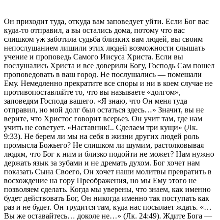
Он приходит туда, откуда вам заповедует уйти. Если Бог вас
куда-то отправил, а вы остались дома, потому что вас
слишком уж заботила судьба близких вам людей, вы своим
непослушанием лишили этих людей возможности слышать
учение и проповедь Самого Иисуса Христа. Если вы
послушались Христа и все доверили Богу, Господь Сам пошел
проповедовать в ваш город. Не послушались — помешали
Ему. Немедленно прекратите все споры и ни в коем случае не
противопоставляйте то, что вы называете «долгом»,
заповедям Господа вашего. «Я знаю, что Он меня туда
отправил, но мой долг был остаться здесь…» Значит, вы не
верите, что Христос говорит всерьез. Он учит там, где нам
учить не советует. «Наставник!.. Сделаем три кущи» (Лк.
9:33). Не берем ли мы на себя в жизни других людей роль
промысла Божьего? Не слишком ли шумим, растолковывая
людям, что Бог к ним и близко подойти не может? Нам нужно
держать язык за зубами и не дремать духом. Бог хочет нам
показать Сына Своего, Он хочет наши молитвы превратить в
восхождение на гору Преображения, но мы Ему этого не
позволяем сделать. Когда мы уверены, что знаем, как именно
будет действовать Бог, Он никогда именно так поступать как
раз и не будет. Он трудится там, куда нас посылает ждать. «…
Вы же оставайтесь… доколе не…» (Лк. 24:49). Ждите Бога —