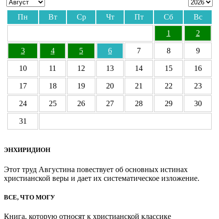
Пн
Вт
Ср
Чт
Пт
Сб
Вс
1
2
3
4
5
6
7
8
9
10
11
12
13
14
15
16
17
18
19
20
21
22
23
24
25
26
27
28
29
30
31
ЭНХИРИДИОН
Этот труд Августина повествует об основных истинах
христианской веры и дает их систематическое изложение.
ВСЕ, ЧТО МОГУ
Книга, которую относят к христианской классике