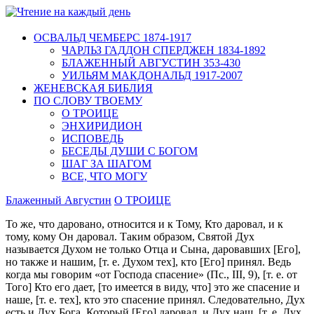
ОСВАЛЬД ЧЕМБЕРС 1874-1917
ЧАРЛЬЗ ГАДДОН СПЕРДЖЕН 1834-1892
БЛАЖЕННЫЙ АВГУСТИН 353-430
УИЛЬЯМ МАКДОНАЛЬД 1917-2007
ЖЕНЕВСКАЯ БИБЛИЯ
ПО СЛОВУ ТВОЕМУ
О ТРОИЦЕ
ЭНХИРИДИОН
ИСПОВЕДЬ
БЕСЕДЫ ДУШИ С БОГОМ
ШАГ ЗА ШАГОМ
ВСЕ, ЧТО МОГУ
Блаженный Августин
О ТРОИЦЕ
То же, что даровано, относится и к Тому, Кто даровал, и к
тому, кому Он даровал. Таким образом, Святой Дух
называется Духом не только Отца и Сына, даровавших [Его],
но также и нашим, [т. е. Духом тех], кто [Его] принял. Ведь
когда мы говорим «от Господа спасение» (Пс., III, 9), [т. е. от
Того] Кто его дает, [то имеется в виду, что] это же спасение и
наше, [т. е. тех], кто это спасение принял. Следовательно, Дух
есть и Дух Бога, Который [Его] даровал, и Дух наш, [т. е. Дух