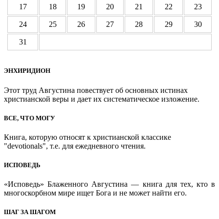
17
18
19
20
21
22
23
24
25
26
27
28
29
30
31
ЭНХИРИДИОН
Этот труд Августина повествует об основных истинах
христианской веры и дает их систематическое изложение.
ВСЕ, ЧТО МОГУ
Книга, которую относят к христианской классике
"devotionals", т.е. для ежедневного чтения.
ИСПОВЕДЬ
«Исповедь» Блаженного Августина — книга для тех, кто в
многоскорбном мире ищет Бога и не может найти его.
ШАГ ЗА ШАГОМ