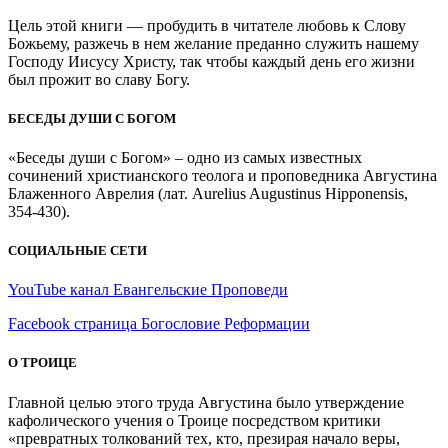
Цель этой книги — пробудить в читателе любовь к Слову
Божьему, разжечь в нем желание преданно служить нашему
Господу Иисусу Христу, так чтобы каждый день его жизни
был прожит во славу Богу.
БЕСЕДЫ ДУШИ С БОГОМ
«Беседы души с Богом» – одно из самых известных
сочинений христианского теолога и проповедника Августина
Блаженного Аврелия (лат. Aurelius Augustinus Hipponensis,
354-430).
СОЦИАЛЬНЫЕ СЕТИ
YouTube канал Евангельские Проповеди
Facebook страница Богословие Реформации
О ТРОИЦЕ
Главной целью этого труда Августина было утверждение
кафолического учения о Троице посредством критики
«превратных толкований тех, кто, презирая начало веры,