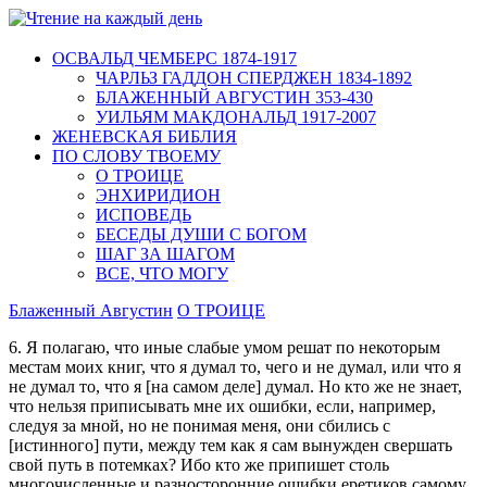
ОСВАЛЬД ЧЕМБЕРС 1874-1917
ЧАРЛЬЗ ГАДДОН СПЕРДЖЕН 1834-1892
БЛАЖЕННЫЙ АВГУСТИН 353-430
УИЛЬЯМ МАКДОНАЛЬД 1917-2007
ЖЕНЕВСКАЯ БИБЛИЯ
ПО СЛОВУ ТВОЕМУ
О ТРОИЦЕ
ЭНХИРИДИОН
ИСПОВЕДЬ
БЕСЕДЫ ДУШИ С БОГОМ
ШАГ ЗА ШАГОМ
ВСЕ, ЧТО МОГУ
Блаженный Августин
О ТРОИЦЕ
6. Я полагаю, что иные слабые умом решат по некоторым
местам моих книг, что я думал то, чего и не думал, или что я
не думал то, что я [на самом деле] думал. Но кто же не знает,
что нельзя приписывать мне их ошибки, если, например,
следуя за мной, но не понимая меня, они сбились с
[истинного] пути, между тем как я сам вынужден свершать
свой путь в потемках? Ибо кто же припишет столь
многочисленные и разносторонние ошибки еретиков самому