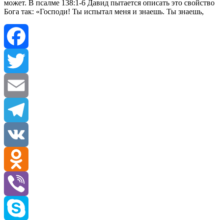
может. В псалме 138:1-6 Давид пытается описать это свойство
Бога так: «Господи! Ты испытал меня и знаешь. Ты знаешь,
Facebook
Twitter
Email
Telegram
VK
Odnoklassniki
Viber