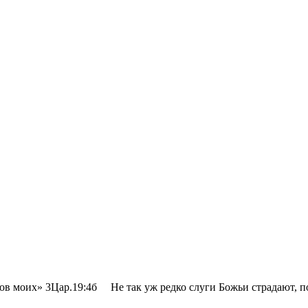
цов моих» 3Цар.19:4б Не так уж редко слуги Божьи страдают, п