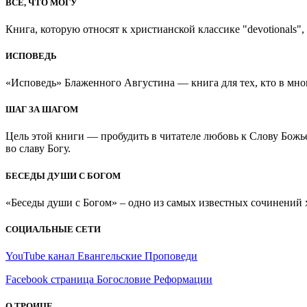
ВСЕ, ЧТО МОГУ
Книга, которую относят к христианской классике "devotionals", 
ИСПОВЕДЬ
«Исповедь» Блаженного Августина — книга для тех, кто в мно
ШАГ ЗА ШАГОМ
Цель этой книги — пробудить в читателе любовь к Слову Божь
во славу Богу.
БЕСЕДЫ ДУШИ С БОГОМ
«Беседы души с Богом» – одно из самых известных сочинений хр
СОЦИАЛЬНЫЕ СЕТИ
YouTube канал Евангельские Проповеди
Facebook страница Богословие Реформации
О ТРОИЦЕ