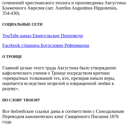
сочинений христианского теолога и проповедника Августина
Блаженного Аврелия (лат. Aurelius Augustinus Hipponensis,
354-430).
СОЦИАЛЬНЫЕ СЕТИ
YouTube канал Евангельские Проповеди
Facebook страница Богословие Реформации
О ТРОИЦЕ
Главной целью этого труда Августина было утверждение
кафолического учения о Троице посредством критики
«превратных толкований тех, кто, презирая начало веры,
ошибается вследствие незрелой и извращенной любви к
разуму».
ПО СЛОВУ ТВОЕМУ
Все библейские ссылки даны в соответствии с Синодальным
Переводом канонических книг Священного Писания 1876
года.