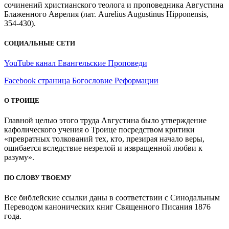
сочинений христианского теолога и проповедника Августина
Блаженного Аврелия (лат. Aurelius Augustinus Hipponensis,
354-430).
СОЦИАЛЬНЫЕ СЕТИ
YouTube канал Евангельские Проповеди
Facebook страница Богословие Реформации
О ТРОИЦЕ
Главной целью этого труда Августина было утверждение
кафолического учения о Троице посредством критики
«превратных толкований тех, кто, презирая начало веры,
ошибается вследствие незрелой и извращенной любви к
разуму».
ПО СЛОВУ ТВОЕМУ
Все библейские ссылки даны в соответствии с Синодальным
Переводом канонических книг Священного Писания 1876
года.