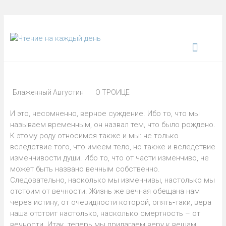
Блаженный Августин
О ТРОИЦЕ
И это, несомненно, верное суждение. Ибо то, что мы
называем временным, он назвал тем, что было рождено.
К этому роду относимся также и мы: не только
вследствие того, что имеем тело, но также и вследствие
изменчивости души. Ибо то, что от части изменчиво, не
может быть названо вечным собственно.
Следовательно, насколько мы изменчивы, настолько мы
отстоим от вечности. Жизнь же вечная обещана нам
через истину, от очевидности которой, опять‑таки, вера
наша отстоит настолько, насколько смертность – от
вечности. Итак, теперь мы прилагаем веру к вещам,