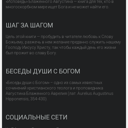
«Исповедь» Блаженного Августина — книга для тех, кто в
многоскорбном мире ищет Бога и не может найти его.
ШАГ ЗА ШАГОМ
Цель этой книги — пробудить в читателе любовь к Слову
Божьему, разжечь в нем желание преданно служить нашему
Господу Иисусу Христу, так чтобы каждый день его жизни
был прожит во славу Богу.
БЕСЕДЫ ДУШИ С БОГОМ
«Беседы души с Богом» – одно из самых известных
сочинений христианского теолога и проповедника
Августина Блаженного Аврелия (лат. Aurelius Augustinus
Hipponensis, 354-430).
СОЦИАЛЬНЫЕ СЕТИ