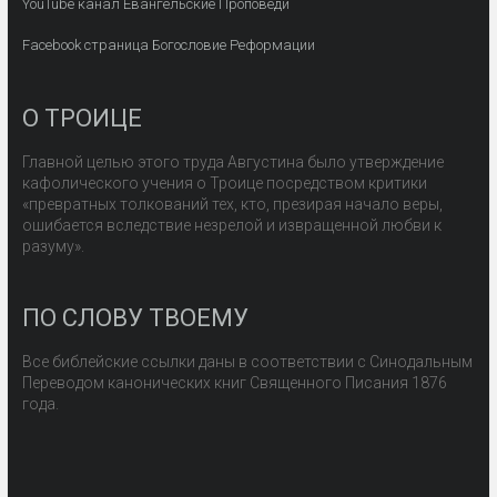
YouTube канал Евангельские Проповеди
Facebook страница Богословие Реформации
О ТРОИЦЕ
Главной целью этого труда Августина было утверждение
кафолического учения о Троице посредством критики
«превратных толкований тех, кто, презирая начало веры,
ошибается вследствие незрелой и извращенной любви к
разуму».
ПО СЛОВУ ТВОЕМУ
Все библейские ссылки даны в соответствии с Синодальным
Переводом канонических книг Священного Писания 1876
года.