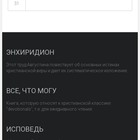
31
ЭНХИРИДИОН
Этот труд Августина повествует об основных истинах
христианской веры и дает их систематическое изложение.
ВСЕ, ЧТО МОГУ
Книга, которую относят к христианской классике
"devotionals", т.е. для ежедневного чтения.
ИСПОВЕДЬ