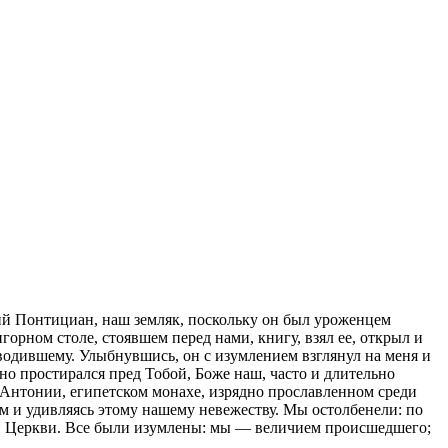
ий Понтициан, наш земляк, поскольку он был уроженцем
горном столе, стоявшем перед нами, книгу, взял ее, открыл и
водившему. Улыбнувшись, он с изумлением взглянул на меня и
тно простирался пред Тобой, Боже наш, часто и длительно
об Антонии, египетском монахе, изрядно прославленном среди
ком и удивляясь этому нашему невежеству. Мы остолбенели: по
ой Церкви. Все были изумлены: мы — величием происшедшего;