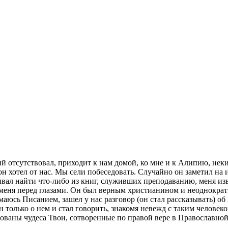
 отсутствовал, приходит к нам домой, ко мне и к Алипию, нек
 хотел от нас. Мы сели побеседовать. Случайно он заметил на и
ывал найти что-либо из книг, служивших преподаванию, меня из
 у меня перед глазами. Он был верным христианином и неоднокра
нимаюсь Писанием, зашел у нас разговор (он стал рассказывать) 
он только о нем и стал говорить, знакомя невежд с таким челове
вованы чудеса Твои, сотворенные по правой вере в Православн