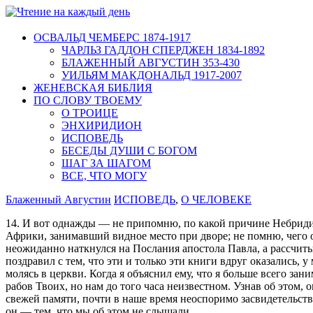
ОСВАЛЬД ЧЕМБЕРС 1874-1917
ЧАРЛЬЗ ГАДДОН СПЕРДЖЕН 1834-1892
БЛАЖЕННЫЙ АВГУСТИН 353-430
УИЛЬЯМ МАКДОНАЛЬД 1917-2007
ЖЕНЕВСКАЯ БИБЛИЯ
ПО СЛОВУ ТВОЕМУ
О ТРОИЦЕ
ЭНХИРИДИОН
ИСПОВЕДЬ
БЕСЕДЫ ДУШИ С БОГОМ
ШАГ ЗА ШАГОМ
ВСЕ, ЧТО МОГУ
Блаженный Августин
ИСПОВЕДЬ
,
О ЧЕЛОВЕКЕ
14. И вот однажды — не припомню, по какой причине Небридий
Африки, занимавший видное место при дворе; не помню, чего он
неожиданно наткнулся на Послания апостола Павла, а рассчит
поздравил с тем, что эти и только эти книги вдруг оказались,
молясь в церкви. Когда я объяснил ему, что я больше всего за
рабов Твоих, но нам до того часа неизвестном. Узнав об этом, 
свежей памяти, почти в наше время неоспоримо засвидетельст
он — тем, что мы об этом не слышали.