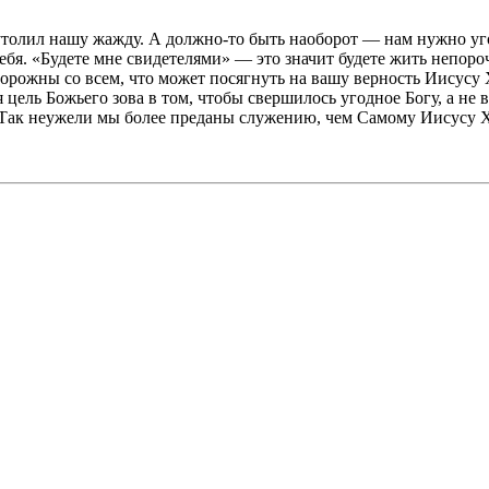
утолил нашу жажду. А должно-то быть наоборот — нам нужно уго
себя. «Будете мне свидетелями» — это значит будете жить непор
осторожны со всем, что может посягнуть на вашу верность Иису
 цель Божьего зова в том, чтобы свершилось угодное Богу, а не в
х. Так неужели мы более преданы служению, чем Самому Иисусу 