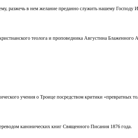
ему, разжечь в нем желание преданно служить нашему Господу 
истианского теолога и проповедника Августина Блаженного Аврел
ческого учения о Троице посредством критики «превратных толк
ереводом канонических книг Священного Писания 1876 года.