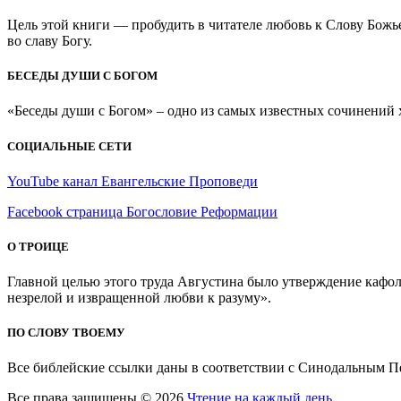
Цель этой книги — пробудить в читателе любовь к Слову Божь
во славу Богу.
БЕСЕДЫ ДУШИ С БОГОМ
«Беседы души с Богом» – одно из самых известных сочинений хр
СОЦИАЛЬНЫЕ СЕТИ
YouTube канал Евангельские Проповеди
Facebook страница Богословие Реформации
О ТРОИЦЕ
Главной целью этого труда Августина было утверждение кафоли
незрелой и извращенной любви к разуму».
ПО СЛОВУ ТВОЕМУ
Все библейские ссылки даны в соответствии с Синодальным П
Все права защищены © 2026
Чтение на каждый день
. . .