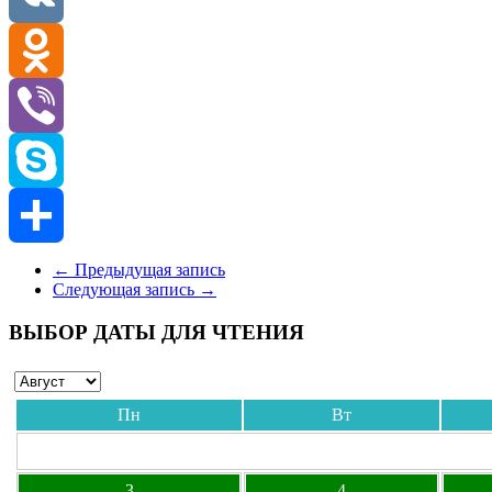
VK
Odnoklassniki
Viber
Skype
Отправить
←
Предыдущая запись
Следующая запись
→
ВЫБОР ДАТЫ ДЛЯ ЧТЕНИЯ
Пн
Вт
3
4