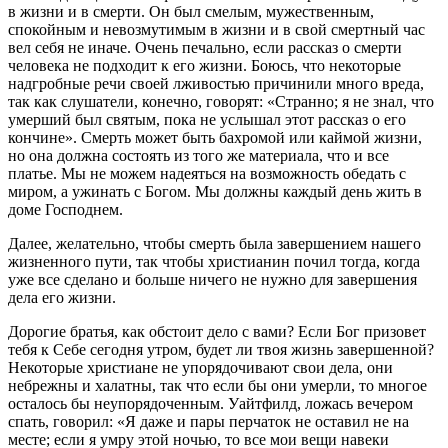
в жизни и в смерти. Он был смелым, мужественным,
спокойным и невозмутимым в жизни и в свой смертный час
вел себя не иначе. Очень печально, если рассказ о смерти
человека не под­ходит к его жизни. Боюсь, что некоторые
надгробные речи сво­ей лживостью причинили много вреда,
так как слушатели, конечно, говорят: «Странно; я не знал, что
умерший был свя­тым, пока не услышал этот рассказ о его
кончине». Смерть может быть бахромой или каймой жизни,
но она должна состоять из того же материала, что и все
платье. Мы не можем надеяться на возможность обедать с
миром, а ужинать с Богом. Мы должны каждый день жить в
доме Господнем.
Далее, желательно, чтобы смерть была завершением нашего
жизненного пути, так чтобы христианин почил тогда, когда
уже все сделано и больше ничего не нужно для завершения
дела его жизни.
Дорогие братья, как обстоит дело с вами? Если Бог призовет
тебя к Себе сегодня утром, будет ли твоя жизнь завершенной?
Некоторые христиане не упорядочивают свои дела, они
небреж­ны и халатны, так что если бы они умерли, то многое
осталось бы неупорядоченным. Уайтфилд, ложась вечером
спать, гово­рил: «Я даже и пары перчаток не оставил не на
месте; если я умру этой ночью, то все мои вещи навеки