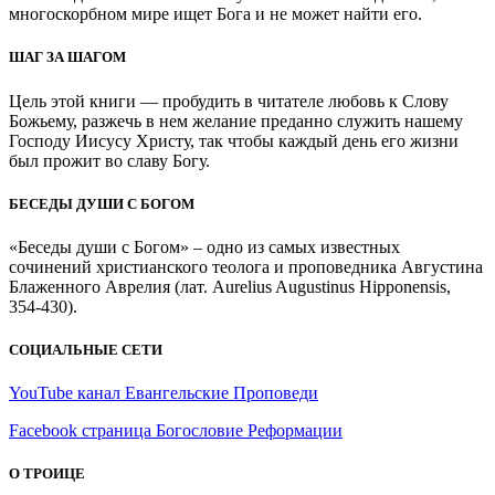
многоскорбном мире ищет Бога и не может найти его.
ШАГ ЗА ШАГОМ
Цель этой книги — пробудить в читателе любовь к Слову
Божьему, разжечь в нем желание преданно служить нашему
Господу Иисусу Христу, так чтобы каждый день его жизни
был прожит во славу Богу.
БЕСЕДЫ ДУШИ С БОГОМ
«Беседы души с Богом» – одно из самых известных
сочинений христианского теолога и проповедника Августина
Блаженного Аврелия (лат. Aurelius Augustinus Hipponensis,
354-430).
СОЦИАЛЬНЫЕ СЕТИ
YouTube канал Евангельские Проповеди
Facebook страница Богословие Реформации
О ТРОИЦЕ