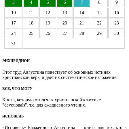
3
4
5
6
7
8
9
10
11
12
13
14
15
16
17
18
19
20
21
22
23
24
25
26
27
28
29
30
31
ЭНХИРИДИОН
Этот труд Августина повествует об основных истинах
христианской веры и дает их систематическое изложение.
ВСЕ, ЧТО МОГУ
Книга, которую относят к христианской классике
"devotionals", т.е. для ежедневного чтения.
ИСПОВЕДЬ
«Исповедь» Блаженного Августина — книга для тех, кто в