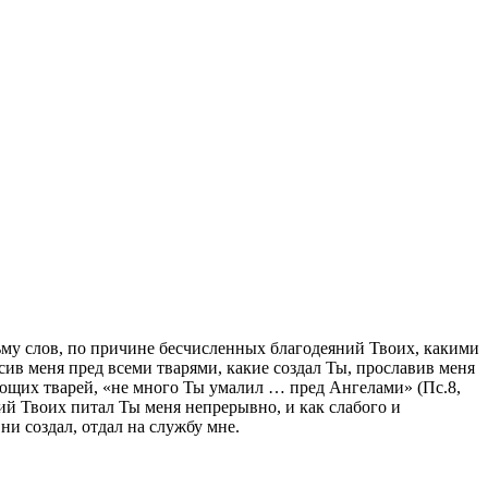
зьму слов, по причине бесчисленных благодеяний Твоих, какими
сив меня пред всеми тварями, какие со­здал Ты, прославив меня
вующих тварей, «не много Ты умалил … пред Ангелами» (Пс.8,
ий Твоих питал Ты меня непрерывно, и как слабого и
ни создал, отдал на службу мне.